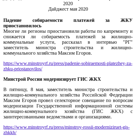
Дайджест мая 2020
Падение собираемости платежей за ЖКУ
приостановилось
Многие ли регионы приостановили работы по капремонту и
снижается ли собираемость платежей за жилищно-
коммунальные услуги, рассказал в интервью "РГ"
заместитель министра строительства и жилищно-
коммунального хозяйства Максим Егоров.
https://www.minstroyrf.ru/press/padenie-sobiraemosti-platezhey-za-
zhku-priostanovilos/
Минстрой России модернизирует ГИС ЖКХ
В пятницу, 8 мая, заместитель министра строительства и
жилищно-коммунального хозяйства Российской Федерации
Максим Егоров провел селекторное совещание по вопросам
модернизации Государственной информационной системы
жилищно-коммунального хозяйства (ГИС ЖКХ) с
заинтересованными ведомствами и организациями.
https://www.minstroyrf.ru/press/minstroy-rossii-moderniziruet-gis-
zhkkh/