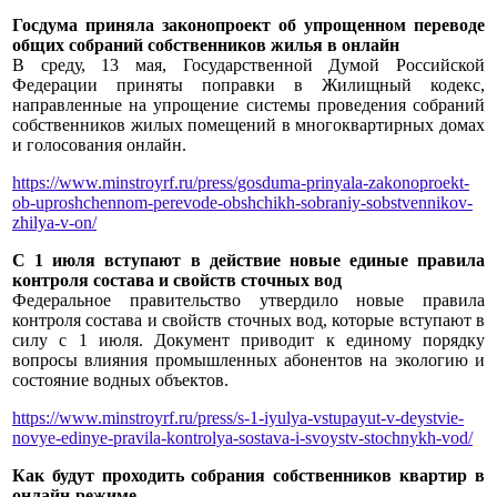
Госдума приняла законопроект об упрощенном переводе
общих собраний собственников жилья в онлайн
В среду, 13 мая, Государственной Думой Российской
Федерации приняты поправки в Жилищный кодекс,
направленные на упрощение системы проведения собраний
собственников жилых помещений в многоквартирных домах
и голосования онлайн.
https://www.minstroyrf.ru/press/gosduma-prinyala-zakonoproekt-
ob-uproshchennom-perevode-obshchikh-sobraniy-sobstvennikov-
zhilya-v-on/
С 1 июля вступают в действие новые единые правила
контроля состава и свойств сточных вод
Федеральное правительство утвердило новые правила
контроля состава и свойств сточных вод, которые вступают в
силу с 1 июля. Документ приводит к единому порядку
вопросы влияния промышленных абонентов на экологию и
состояние водных объектов.
https://www.minstroyrf.ru/press/s-1-iyulya-vstupayut-v-deystvie-
novye-edinye-pravila-kontrolya-sostava-i-svoystv-stochnykh-vod/
Как будут проходить собрания собственников квартир в
онлайн-режиме