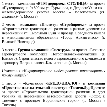
1 место -
к
омпания «ВТМ дорпроект СТОЛИЦА»
за проект
«Путепровод на 0+600 км ул. Гурьянова, г. Дедовск/39 км пк 1
железнодорожного участка Москва – Волоколамск (ст.
Дедовск)» (г. Москва)
2 место -
компания «Институт «Стройпроект»
за проект
«Строительство транспортной развязки в разных уровнях на
пересечении ул. Смольный Буян и проезда Обводного канала
в муниципальном образовании «Город Архангельск» (г.
Великий Новгород)
3 место -
Группа компаний «Спектрум»
за проект «Развитие
аэропортового комплекса Петропавловск-Камчатский (г.
Елизово). Строительство нового аэровокзального комплекса в
аэропорту Петропавловск-Камчатский» (г. Москва)
Номинация «Информационное моделирование транспортных
коммуникаций»:
1 место –
«Компания «КРЕДО-ДИАЛОГ»
и
компания
«Проектно-изыскательский институт «ТюменьДорПроект»
за проект «Строительство транспортной развязки в двух
уровнях на пересечении автомобильной дороги «Обход г.
Тюмени» с проездом Воронинские горки» (г. Москва /
Тюмень)