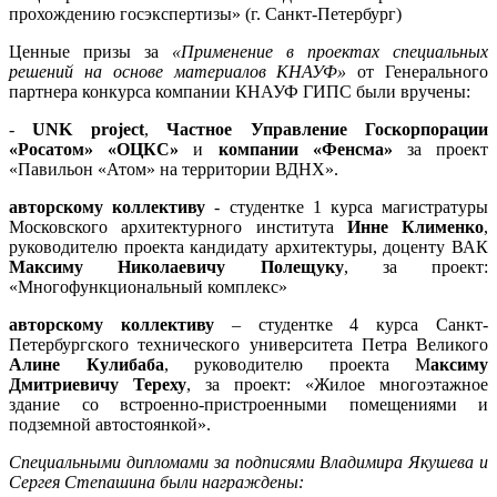
прохождению госэкспертизы» (г. Санкт-Петербург)
Ценные призы за
«Применение в проектах специальных
решений на основе материалов КНАУФ»
от Генерального
партнера конкурса компании КНАУФ ГИПС были вручены:
-
UNK project
,
Частное Управление Госкорпорации
«Росатом» «ОЦКС»
и
компании «Фенсма»
за проект
«Павильон «Атом» на территории ВДНХ».
авторскому коллективу
- студентке 1 курса магистратуры
Московского архитектурного института
Инне Клименко
,
руководителю проекта кандидату архитектуры, доценту ВАК
Максиму Николаевичу Полещуку
, за проект:
«Многофункциональный комплекс»
авторскому коллективу
– студентке 4 курса Санкт-
Петербургского технического университета Петра Великого
Алине Кулибаба
, руководителю проекта М
аксиму
Дмитриевичу Тереху
, за проект: «Жилое многоэтажное
здание со встроенно-пристроенными помещениями и
подземной автостоянкой».
Специальными дипломами за подписями Владимира Якушева и
Сергея Степашина были награждены: