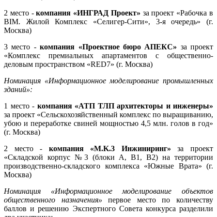
2 место -
компания «ИНГРАД Проект»
за проект «Рабочка в
BIM. Жилой Комплекс «Селигер-Сити», 3-я очередь» (г.
Москва)
3 место -
к
омпания «Проектное бюро АПЕКС»
за проект
«Комплекс премиальных апартаментов с общественно-
деловым пространством «RED7» (г. Москва)
Номинация «Информационное моделирование промышленных
зданий»:
1 место -
компания «АТП ТЛП архитекторы и инженеры»
за проект «Cельскохозяйственный комплекс по выращиванию,
убою и переработке свиней мощностью 4,5 млн. голов в год»
(г. Москва)
2 место -
компания «M.K.3 Инжиниринг»
за проект
«Складской корпус №3 (блоки A, B1, B2) на территории
производственно-складского комплекса «Южные Врата» (г.
Москва)
Номинация «Информационное моделирование объектов
общественного назначения»
первое место по количеству
баллов и решению Экспертного Совета конкурса разделили