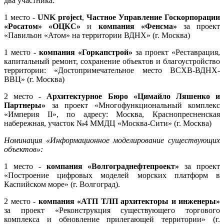
два участника:
1 место -
UNK project
,
Частное Управление Госкорпорации
«Росатом» «ОЦКС»
и
компания «Фенсма»
за проект
«Павильон «Атом» на территории ВДНХ» (г. Москва)
1 место -
компания «Горкапстрой»
за проект «Реставрация,
капитальный ремонт, сохранение объектов и благоустройство
территории: «Достопримечательное место ВСХВ-ВДНХ-
ВВЦ» (г. Москва)
2 место -
Архитектурное Бюро «Цимайло Ляшенко и
Партнеры»
за проект «Многофункциональный комплекс
«Империя II», по адресу: Москва, Краснопресненская
набережная, участок №4 ММДЦ «Москва-Сити» (г. Москва)
Номинация «Информационное моделирование существующих
объектов»:
1 место -
компания «Волгограднефтепроект»
за проект
«Построение цифровых моделей морских платформ в
Каспийском море» (г. Волгоград).
2 место -
компания «АТП ТЛП архитекторы и инженеры»
за проект «Реконструкция существующего торгового
комплекса и обновление прилегающей территории» (г.