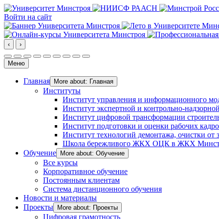
Войти на сайт
‹
›
Меню
Главная
More about: Главная
Институты
Институт управления и информационного мо
Институт экспертной и контрольно-надзорной
Институт цифровой трансформации строител
Институт подготовки и оценки рабочих кадр
Институт технологий демонтажа, очистки от з
Школа бережливого ЖКХ ОЦК в ЖКХ Минст
Обучение
More about: Обучение
Все курсы
Корпоративное обучение
Постоянным клиентам
Система дистанционного обучения
Новости и материалы
Проекты
More about: Проекты
Цифровая грамотность