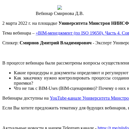
Вебинар Смирнова Д.В.
2 марта 2022 г. на площадке
Университета Минстроя НИИС
Тема вебинара –
«BIM-менеджмент (по ISO 19650). Часть 4. С
Спикер:
Смирнов Дмитрий Владимирович
- Эксперт Униве
В процессе вебинара были рассмотрены вопросы осуществлени
Какие процедуры и документы определяют и регулируют 
Как заказчику нужно контролировать процессы создани
приемки?
Что не так с BIM-Uses (BIM-сценариями)? Почему о них н
Вебинары доступны на
YouTube-канале Университета Минстро
Если Вы хотите предложить тематику для будущих вебинаров, 
Актуальные новости в нашем Telegram канале -
https://t.me/niisf