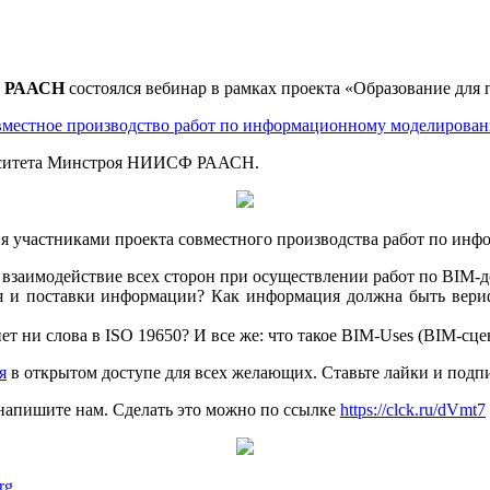
Ф РААСН
состоялся вебинар в рамках проекта «Образование для
овместное производство работ по информационному моделирова
рситета Минстроя НИИСФ РААСН.
я участниками проекта совместного производства работ по ин
взаимодействие всех сторон при осуществлении работ по BIM-д
я и поставки информации? Как информация должна быть вериф
ет ни слова в ISO 19650? И все же: что такое BIM-Uses (BIM-сце
я
в открытом доступе для всех желающих. Ставьте лайки и подпи
напишите нам. Сделать это можно по ссылке
https://clck.ru/dVmt7
org