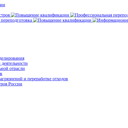
делирования
 деятельности
ьной отрасли
ов
агрязнений и переработке отходов
роя России