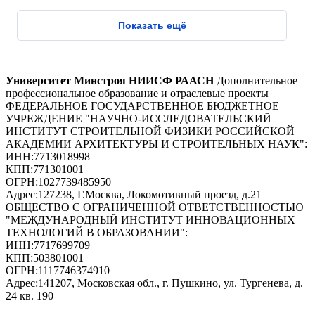
Показать ещё
Университет Минстроя НИИСФ РААСН
Дополнительное
профессиональное образование и отраслевые проекты
ФЕДЕРАЛЬНОЕ ГОСУДАРСТВЕННОЕ БЮДЖЕТНОЕ
УЧРЕЖДЕНИЕ "НАУЧНО-ИССЛЕДОВАТЕЛЬСКИЙ
ИНСТИТУТ СТРОИТЕЛЬНОЙ ФИЗИКИ РОССИЙСКОЙ
АКАДЕМИИ АРХИТЕКТУРЫ И СТРОИТЕЛЬНЫХ НАУК"
:
ИНН:
7713018998
КПП:
771301001
ОГРН:
1027739485950
Адрес:
127238, Г.Москва, Локомотивный проезд, д.21
ОБЩЕСТВО С ОГРАНИЧЕННОЙ ОТВЕТСТВЕННОСТЬЮ
"МЕЖДУНАРОДНЫЙ ИНСТИТУТ ИННОВАЦИОННЫХ
ТЕХНОЛОГИЙ В ОБРАЗОВАНИИ"
:
ИНН:
7717699709
КПП:
503801001
ОГРН:
1117746374910
Адрес:
141207, Московская обл., г. Пушкино, ул. Тургенева, д.
24 кв. 190