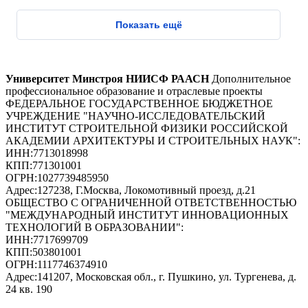
Показать ещё
Университет Минстроя НИИСФ РААСН
Дополнительное
профессиональное образование и отраслевые проекты
ФЕДЕРАЛЬНОЕ ГОСУДАРСТВЕННОЕ БЮДЖЕТНОЕ
УЧРЕЖДЕНИЕ "НАУЧНО-ИССЛЕДОВАТЕЛЬСКИЙ
ИНСТИТУТ СТРОИТЕЛЬНОЙ ФИЗИКИ РОССИЙСКОЙ
АКАДЕМИИ АРХИТЕКТУРЫ И СТРОИТЕЛЬНЫХ НАУК"
:
ИНН:
7713018998
КПП:
771301001
ОГРН:
1027739485950
Адрес:
127238, Г.Москва, Локомотивный проезд, д.21
ОБЩЕСТВО С ОГРАНИЧЕННОЙ ОТВЕТСТВЕННОСТЬЮ
"МЕЖДУНАРОДНЫЙ ИНСТИТУТ ИННОВАЦИОННЫХ
ТЕХНОЛОГИЙ В ОБРАЗОВАНИИ"
:
ИНН:
7717699709
КПП:
503801001
ОГРН:
1117746374910
Адрес:
141207, Московская обл., г. Пушкино, ул. Тургенева, д.
24 кв. 190