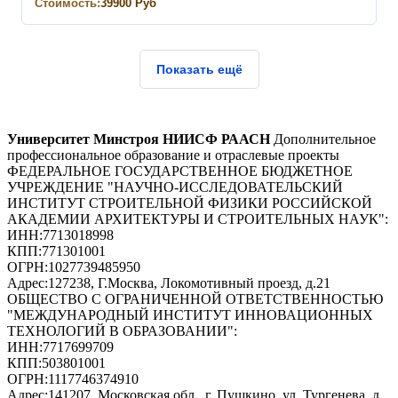
Стоимость:
39900
Руб
Показать ещё
Университет Минстроя НИИСФ РААСН
Дополнительное
профессиональное образование и отраслевые проекты
ФЕДЕРАЛЬНОЕ ГОСУДАРСТВЕННОЕ БЮДЖЕТНОЕ
УЧРЕЖДЕНИЕ "НАУЧНО-ИССЛЕДОВАТЕЛЬСКИЙ
ИНСТИТУТ СТРОИТЕЛЬНОЙ ФИЗИКИ РОССИЙСКОЙ
АКАДЕМИИ АРХИТЕКТУРЫ И СТРОИТЕЛЬНЫХ НАУК"
:
ИНН:
7713018998
КПП:
771301001
ОГРН:
1027739485950
Адрес:
127238, Г.Москва, Локомотивный проезд, д.21
ОБЩЕСТВО С ОГРАНИЧЕННОЙ ОТВЕТСТВЕННОСТЬЮ
"МЕЖДУНАРОДНЫЙ ИНСТИТУТ ИННОВАЦИОННЫХ
ТЕХНОЛОГИЙ В ОБРАЗОВАНИИ"
:
ИНН:
7717699709
КПП:
503801001
ОГРН:
1117746374910
Адрес:
141207, Московская обл., г. Пушкино, ул. Тургенева, д.