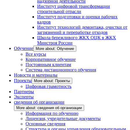
надзорной деятельности
Институт цифровой трансформации
строительной отрасли
Институт подготовки и оценки рабочих
кадров
Институт технологий демонтажа, очистки от
загрязнений и переработке отходов
Школа бережливого ЖКХ ОЦК в ЖКХ
Минстроя России
Обучение
More about: Обучение
Все курсы
Корпоративное обучение
Постоянным клиентам
Система дистанционного обучения
Новости и материалы
Проекты
More about: Проекты
Цифровая грамотность
Партнеры
Эксперты
сведения об организации
More about: сведения об организации
Информация по обучению
Лицензия, учредительные документы
Основные сведения
Структура и органы управления образовательным