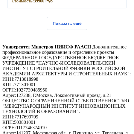
Стоимость:
39900
Руб
Показать ещё
Университет Минстроя НИИСФ РААСН
Дополнительное
профессиональное образование и отраслевые проекты
ФЕДЕРАЛЬНОЕ ГОСУДАРСТВЕННОЕ БЮДЖЕТНОЕ
УЧРЕЖДЕНИЕ "НАУЧНО-ИССЛЕДОВАТЕЛЬСКИЙ
ИНСТИТУТ СТРОИТЕЛЬНОЙ ФИЗИКИ РОССИЙСКОЙ
АКАДЕМИИ АРХИТЕКТУРЫ И СТРОИТЕЛЬНЫХ НАУК"
:
ИНН:
7713018998
КПП:
771301001
ОГРН:
1027739485950
Адрес:
127238, Г.Москва, Локомотивный проезд, д.21
ОБЩЕСТВО С ОГРАНИЧЕННОЙ ОТВЕТСТВЕННОСТЬЮ
"МЕЖДУНАРОДНЫЙ ИНСТИТУТ ИННОВАЦИОННЫХ
ТЕХНОЛОГИЙ В ОБРАЗОВАНИИ"
:
ИНН:
7717699709
КПП:
503801001
ОГРН:
1117746374910
Адрес:
141207, Московская обл., г. Пушкино, ул. Тургенева, д.