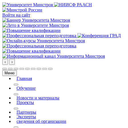
Войти на сайт
‹
›
Меню
Главная
More about: Главная
Обучение
More about: Обучение
Новости и материалы
Проекты
More about: Проекты
Партнеры
Эксперты
сведения об организации