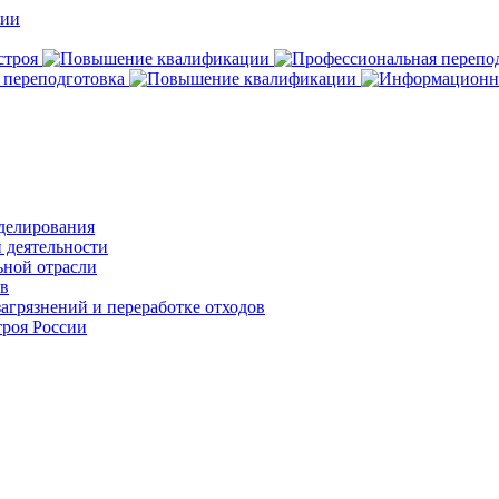
делирования
 деятельности
ьной отрасли
ов
агрязнений и переработке отходов
роя России