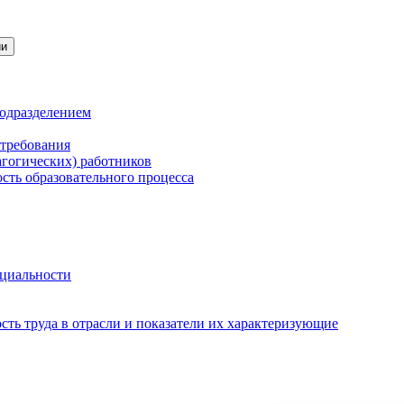
ии
подразделением
 требования
агогических) работников
сть образовательного процесса
нциальности
ть труда в отрасли и показатели их характеризующие