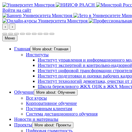
Войти на сайт
‹
›
Меню
Главная
More about: Главная
Институты
Институт управления и информационного мо
Институт экспертной и контрольно-надзорной
Институт цифровой трансформации строител
Институт подготовки и оценки рабочих кадр
Институт технологий демонтажа, очистки от з
Школа бережливого ЖКХ ОЦК в ЖКХ Минст
Обучение
More about: Обучение
Все курсы
Корпоративное обучение
Постоянным клиентам
Система дистанционного обучения
Новости и материалы
Проекты
More about: Проекты
Цифровая грамотность