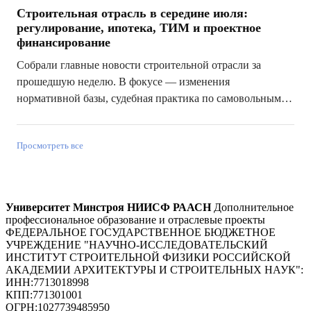
Строительная отрасль в середине июля:
регулирование, ипотека, ТИМ и проектное
финансирование
Собрали главные новости строительной отрасли за
прошедшую неделю. В фокусе — изменения
нормативной базы, судебная практика по самовольным
постройкам, требования к участникам комплексных
контрактов, динамика рынка новостроек, ипотека,
Просмотреть все
проектное финансирование, эскроу-счета и распр...
Университет Минстроя НИИСФ РААСН
Дополнительное
профессиональное образование и отраслевые проекты
ФЕДЕРАЛЬНОЕ ГОСУДАРСТВЕННОЕ БЮДЖЕТНОЕ
УЧРЕЖДЕНИЕ "НАУЧНО-ИССЛЕДОВАТЕЛЬСКИЙ
ИНСТИТУТ СТРОИТЕЛЬНОЙ ФИЗИКИ РОССИЙСКОЙ
АКАДЕМИИ АРХИТЕКТУРЫ И СТРОИТЕЛЬНЫХ НАУК"
:
ИНН:
7713018998
КПП:
771301001
ОГРН:
1027739485950