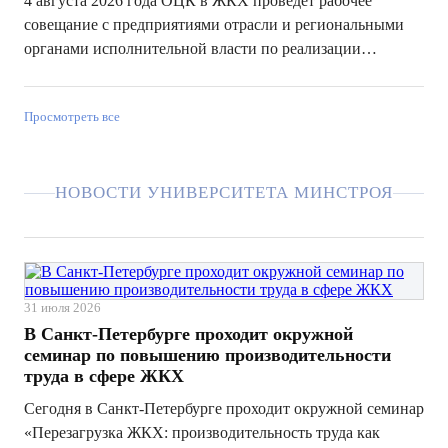
4 августа 2026 года ОЦК в ЖКХ проведет рабочее
совещание с предприятиями отрасли и региональными
органами исполнительной власти по реализации
федерального проекта «Производительность труда» в
жилищно-коммунальном хозяйстве. В программе — цели
Просмотреть все
проекта, инструменты повышения эффект...
НОВОСТИ УНИВЕРСИТЕТА МИНСТРОЯ
31 июля 2026
В Санкт-Петербурге проходит окружной
семинар по повышению производительности
труда в сфере ЖКХ
Сегодня в Санкт-Петербурге проходит окружной семинар
«Перезагрузка ЖКХ: производительность труда как