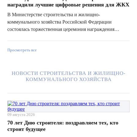
наградили лучшие цифровые решения для ЖКХ
В Министерстве строительства и жилищно-
коммунального хозяйства Российской Федерации
состоялась торжественная церемония награждения
победителей и призеров Десятого Всероссийского
конкурса с международным участием «ТИМ-ЛИДЕРЫ
Просмотреть все
2025/26» — одного из главнейших отраслевых проектов,
нап...
НОВОСТИ СТРОИТЕЛЬСТВА И ЖИЛИЩНО-
КОММУНАЛЬНОГО ХОЗЯЙСТВА
09 августа 2026
70 лет Дню строителя: поздравляем тех, кто
строит будущее