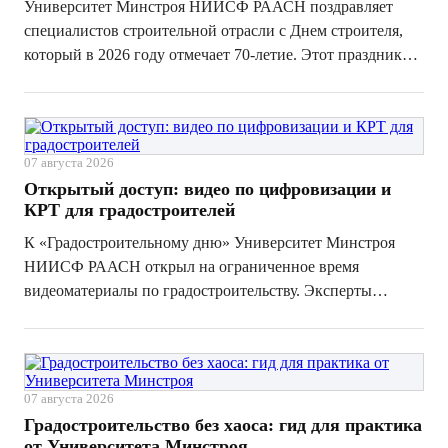
Университет Минстроя НИИСФ РААСН поздравляет
специалистов строительной отрасли с Днем строителя,
который в 2026 году отмечает 70-летие. Этот праздник
объединяет инженеров, проектировщиков, архитекторов,
рабочих, управленцев, экспертов и всех, кто создает
современные города, надеж...
07 августа 2026
Открытый доступ: видео по цифровизации и
КРТ для градостроителей
К «Градостроительному дню» Университет Минстроя
НИИСФ РААСН открыл на ограниченное время
видеоматериалы по градостроительству. Эксперты
разбирают цифровые модели управления развитием
территорий, инструменты искусственного интеллекта,
интерактивные карты, вовлечение жителей и прав...
07 августа 2026
Градостроительство без хаоса: гид для практика
от Университета Минстроя