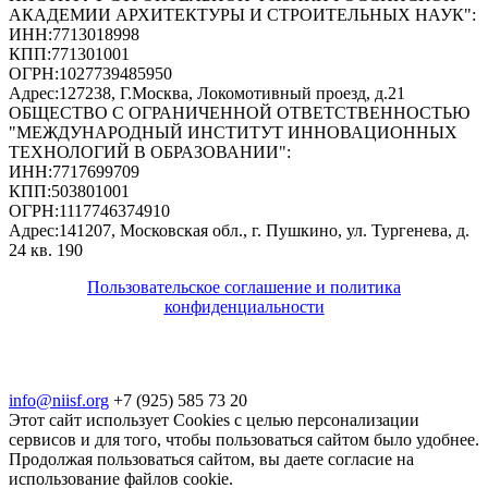
АКАДЕМИИ АРХИТЕКТУРЫ И СТРОИТЕЛЬНЫХ НАУК"
:
ИНН:
7713018998
КПП:
771301001
ОГРН:
1027739485950
Адрес:
127238, Г.Москва, Локомотивный проезд, д.21
ОБЩЕСТВО С ОГРАНИЧЕННОЙ ОТВЕТСТВЕННОСТЬЮ
"МЕЖДУНАРОДНЫЙ ИНСТИТУТ ИННОВАЦИОННЫХ
ТЕХНОЛОГИЙ В ОБРАЗОВАНИИ"
:
ИНН:
7717699709
КПП:
503801001
ОГРН:
1117746374910
Адрес:
141207, Московская обл., г. Пушкино, ул. Тургенева, д.
24 кв. 190
Пользовательское соглашение и политика
конфиденциальности
© 2018-2025. A.POST. Все права защищены
законодательством РФ
info@niisf.org
+7 (925) 585 73 20
Этот сайт использует Cookies с целью персонализации
сервисов и для того, чтобы пользоваться сайтом было удобнее.
Продолжая пользоваться сайтом, вы даете согласие на
использование файлов cookie.