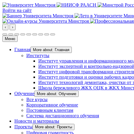
Войти на сайт
‹
›
Меню
Главная
More about: Главная
Институты
Институт управления и информационного мо
Институт экспертной и контрольно-надзорной
Институт цифровой трансформации строител
Институт подготовки и оценки рабочих кадр
Институт технологий демонтажа, очистки от з
Школа бережливого ЖКХ ОЦК в ЖКХ Минст
Обучение
More about: Обучение
Все курсы
Корпоративное обучение
Постоянным клиентам
Система дистанционного обучения
Новости и материалы
Проекты
More about: Проекты
Цифровая грамотность