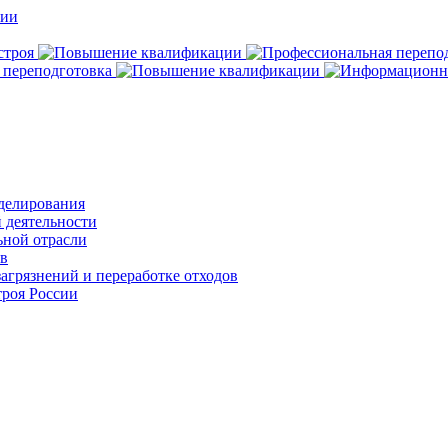
делирования
 деятельности
ьной отрасли
ов
агрязнений и переработке отходов
роя России