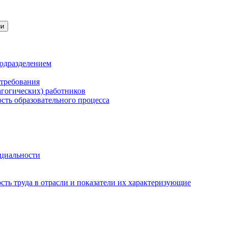
ии
подразделением
 требования
агогических) работников
сть образовательного процесса
нциальности
ть труда в отрасли и показатели их характеризующие