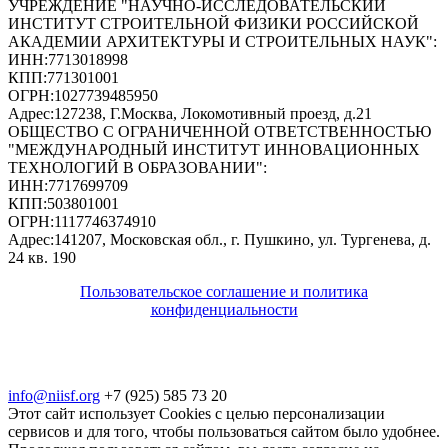
УЧРЕЖДЕНИЕ "НАУЧНО-ИССЛЕДОВАТЕЛЬСКИЙ
ИНСТИТУТ СТРОИТЕЛЬНОЙ ФИЗИКИ РОССИЙСКОЙ
АКАДЕМИИ АРХИТЕКТУРЫ И СТРОИТЕЛЬНЫХ НАУК"
:
ИНН:
7713018998
КПП:
771301001
ОГРН:
1027739485950
Адрес:
127238, Г.Москва, Локомотивный проезд, д.21
ОБЩЕСТВО С ОГРАНИЧЕННОЙ ОТВЕТСТВЕННОСТЬЮ
"МЕЖДУНАРОДНЫЙ ИНСТИТУТ ИННОВАЦИОННЫХ
ТЕХНОЛОГИЙ В ОБРАЗОВАНИИ"
:
ИНН:
7717699709
КПП:
503801001
ОГРН:
1117746374910
Адрес:
141207, Московская обл., г. Пушкино, ул. Тургенева, д.
24 кв. 190
Пользовательское соглашение и политика
конфиденциальности
© 2018-2025. A.POST. Все права защищены
законодательством РФ
info@niisf.org
+7 (925) 585 73 20
Этот сайт использует Cookies с целью персонализации
сервисов и для того, чтобы пользоваться сайтом было удобнее.