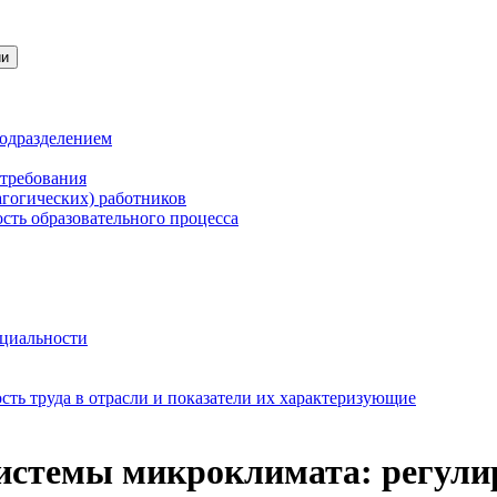
ии
подразделением
 требования
агогических) работников
сть образовательного процесса
нциальности
ть труда в отрасли и показатели их характеризующие
истемы микроклимата: регулир