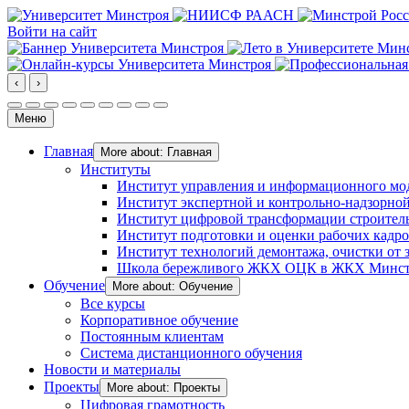
Войти на сайт
‹
›
Меню
Главная
More about: Главная
Институты
Институт управления и информационного мо
Институт экспертной и контрольно-надзорной
Институт цифровой трансформации строител
Институт подготовки и оценки рабочих кадр
Институт технологий демонтажа, очистки от з
Школа бережливого ЖКХ ОЦК в ЖКХ Минст
Обучение
More about: Обучение
Все курсы
Корпоративное обучение
Постоянным клиентам
Система дистанционного обучения
Новости и материалы
Проекты
More about: Проекты
Цифровая грамотность