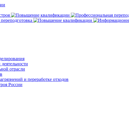
делирования
 деятельности
ьной отрасли
ов
агрязнений и переработке отходов
роя России