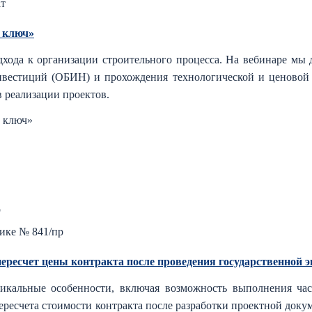
ат
д ключ»
дхода к организации строительного процесса. На вебинаре мы
инвестиций (ОБИН) и прохождения технологической и ценовой 
в реализации проектов.
д ключ»
р
ике № 841/пр
пересчет цены контракта после проведения государственной 
икальные особенности, включая возможность выполнения час
ересчета стоимости контракта после разработки проектной доку