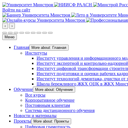
Войти на сайт
‹
›
Меню
Главная
More about: Главная
Институты
Институт управления и информационного мо
Институт экспертной и контрольно-надзорной
Институт цифровой трансформации строител
Институт подготовки и оценки рабочих кадр
Институт технологий демонтажа, очистки от з
Школа бережливого ЖКХ ОЦК в ЖКХ Минст
Обучение
More about: Обучение
Все курсы
Корпоративное обучение
Постоянным клиентам
Система дистанционного обучения
Новости и материалы
Проекты
More about: Проекты
Цифровая грамотность