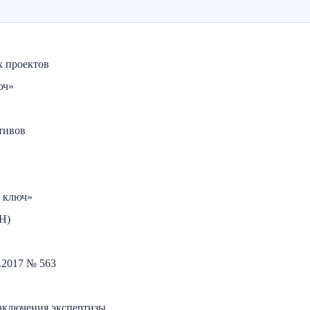
х проектов
юч»
тивов
д ключ»
Н)
.2017 № 563
аключения экспертизы