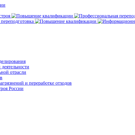
делирования
 деятельности
ьной отрасли
ов
агрязнений и переработке отходов
роя России