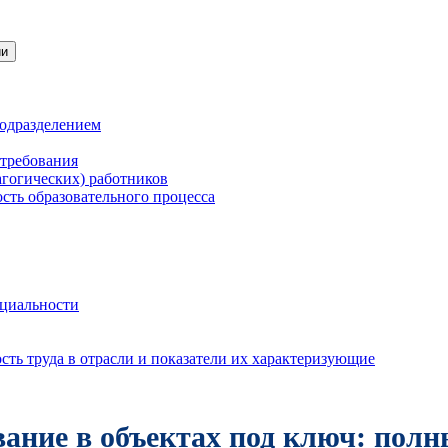
ии
подразделением
 требования
агогических) работников
сть образовательного процесса
нциальности
ть труда в отрасли и показатели их характеризующие
вание в объектах под ключ: пол