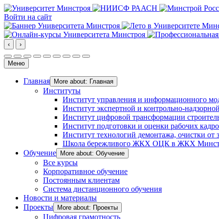
Войти на сайт
‹
›
Меню
Главная
More about: Главная
Институты
Институт управления и информационного мо
Институт экспертной и контрольно-надзорной
Институт цифровой трансформации строител
Институт подготовки и оценки рабочих кадр
Институт технологий демонтажа, очистки от з
Школа бережливого ЖКХ ОЦК в ЖКХ Минст
Обучение
More about: Обучение
Все курсы
Корпоративное обучение
Постоянным клиентам
Система дистанционного обучения
Новости и материалы
Проекты
More about: Проекты
Цифровая грамотность