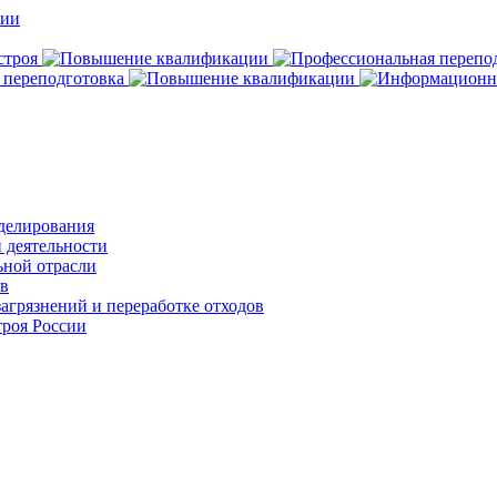
делирования
 деятельности
ьной отрасли
ов
агрязнений и переработке отходов
роя России