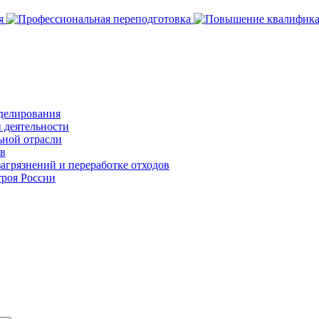
делирования
 деятельности
ьной отрасли
ов
агрязнений и переработке отходов
роя России