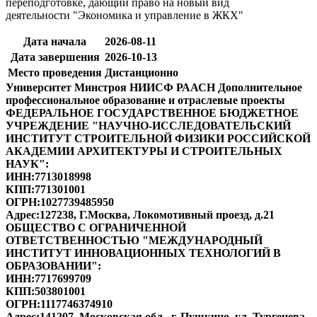
переподготовке
, дающий право на новый вид
деятельности
"Экономика и управление в ЖКХ"
Дата начала
2026-08-11
Дата завершения
2026-10-13
Место проведения
Дистанционно
Университет Минстроя НИИСФ РААСН
Дополнительное
профессиональное образование и отраслевые проекты
ФЕДЕРАЛЬНОЕ ГОСУДАРСТВЕННОЕ БЮДЖЕТНОЕ
УЧРЕЖДЕНИЕ "НАУЧНО-ИССЛЕДОВАТЕЛЬСКИЙ
ИНСТИТУТ СТРОИТЕЛЬНОЙ ФИЗИКИ РОССИЙСКОЙ
АКАДЕМИИ АРХИТЕКТУРЫ И СТРОИТЕЛЬНЫХ
НАУК"
:
ИНН:
7713018998
КПП:
771301001
ОГРН:
1027739485950
Адрес:
127238, Г.Москва, Локомотивный проезд, д.21
ОБЩЕСТВО С ОГРАНИЧЕННОЙ
ОТВЕТСТВЕННОСТЬЮ "МЕЖДУНАРОДНЫЙ
ИНСТИТУТ ИННОВАЦИОННЫХ ТЕХНОЛОГИЙ В
ОБРАЗОВАНИИ"
:
ИНН:
7717699709
КПП:
503801001
ОГРН:
1117746374910
Адрес:
141207, Московская обл., г. Пушкино, ул. Тургенева,