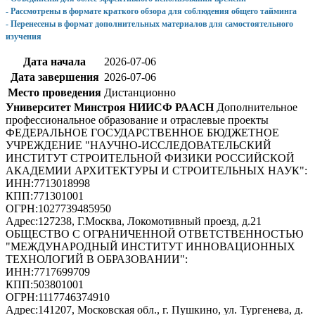
- Рассмотрены в формате краткого обзора для соблюдения общего тайминга
- Перенесены в формат дополнительных материалов для самостоятельного
изучения
Дата начала
2026-07-06
Дата завершения
2026-07-06
Место проведения
Дистанционно
Университет Минстроя НИИСФ РААСН
Дополнительное
профессиональное образование и отраслевые проекты
ФЕДЕРАЛЬНОЕ ГОСУДАРСТВЕННОЕ БЮДЖЕТНОЕ
УЧРЕЖДЕНИЕ "НАУЧНО-ИССЛЕДОВАТЕЛЬСКИЙ
ИНСТИТУТ СТРОИТЕЛЬНОЙ ФИЗИКИ РОССИЙСКОЙ
АКАДЕМИИ АРХИТЕКТУРЫ И СТРОИТЕЛЬНЫХ НАУК"
:
ИНН:
7713018998
КПП:
771301001
ОГРН:
1027739485950
Адрес:
127238, Г.Москва, Локомотивный проезд, д.21
ОБЩЕСТВО С ОГРАНИЧЕННОЙ ОТВЕТСТВЕННОСТЬЮ
"МЕЖДУНАРОДНЫЙ ИНСТИТУТ ИННОВАЦИОННЫХ
ТЕХНОЛОГИЙ В ОБРАЗОВАНИИ"
:
ИНН:
7717699709
КПП:
503801001
ОГРН:
1117746374910
Адрес:
141207, Московская обл., г. Пушкино, ул. Тургенева, д.