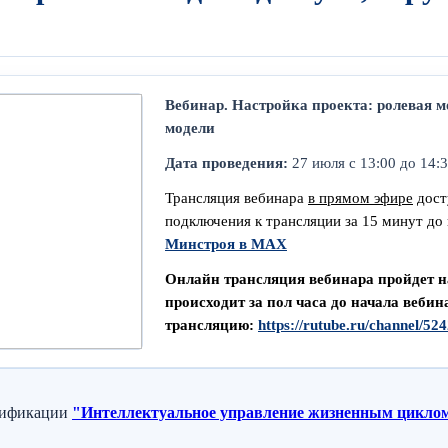
Вебинар. Настройка проекта: ролевая 
модели
Дата п
роведения:
27 июля с 13:00 до 14:3
Трансляция вебинара
в прямом эфире
дост
подключения к трансляции за 15 минут д
Минстроя в MAX
Онлайн трансляция вебинара пройдет на
происходит за пол часа до начала вебин
трансляцию:
https://rutube.ru/channel/52
лификации
"Интеллектуальное управление жизненным циклом