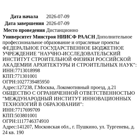
Дата начала
2026-07-09
Дата завершения
2026-07-09
Место проведения
Дистанционно
Университет Минстроя НИИСФ РААСН
Дополнительное
профессиональное образование и отраслевые проекты
ФЕДЕРАЛЬНОЕ ГОСУДАРСТВЕННОЕ БЮДЖЕТНОЕ
УЧРЕЖДЕНИЕ "НАУЧНО-ИССЛЕДОВАТЕЛЬСКИЙ
ИНСТИТУТ СТРОИТЕЛЬНОЙ ФИЗИКИ РОССИЙСКОЙ
АКАДЕМИИ АРХИТЕКТУРЫ И СТРОИТЕЛЬНЫХ НАУК"
:
ИНН:
7713018998
КПП:
771301001
ОГРН:
1027739485950
Адрес:
127238, Г.Москва, Локомотивный проезд, д.21
ОБЩЕСТВО С ОГРАНИЧЕННОЙ ОТВЕТСТВЕННОСТЬЮ
"МЕЖДУНАРОДНЫЙ ИНСТИТУТ ИННОВАЦИОННЫХ
ТЕХНОЛОГИЙ В ОБРАЗОВАНИИ"
:
ИНН:
7717699709
КПП:
503801001
ОГРН:
1117746374910
Адрес:
141207, Московская обл., г. Пушкино, ул. Тургенева, д.
24 кв. 190