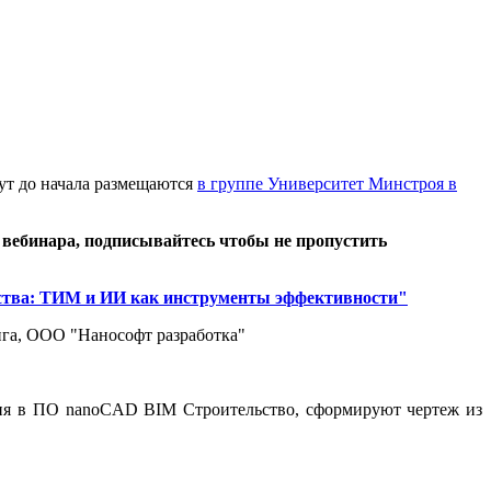
ут до начала размещаются
в группе Университет Минстроя в
 вебинара,
подписывайтесь чтобы не пропустить
ства: ТИМ и ИИ как инструменты эффективности"
нга, ООО "Нанософт разработка"
ния в ПО nanoCAD BIM Строительство, сформируют чертеж из