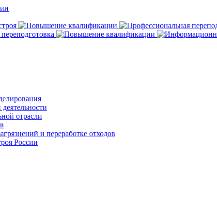
делирования
 деятельности
ьной отрасли
ов
агрязнений и переработке отходов
роя России