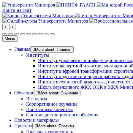
Войти на сайт
‹
›
Меню
Главная
More about: Главная
Институты
Институт управления и информационного мо
Институт экспертной и контрольно-надзорной
Институт цифровой трансформации строител
Институт подготовки и оценки рабочих кадр
Институт технологий демонтажа, очистки от з
Школа бережливого ЖКХ ОЦК в ЖКХ Минст
Обучение
More about: Обучение
Все курсы
Корпоративное обучение
Постоянным клиентам
Система дистанционного обучения
Новости и материалы
Проекты
More about: Проекты
Цифровая грамотность