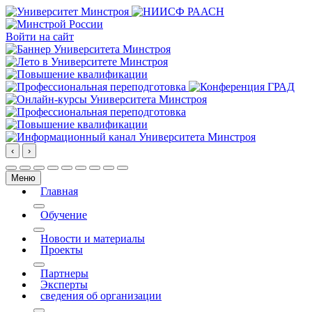
Войти на сайт
‹
›
Меню
Главная
More about: Главная
Обучение
More about: Обучение
Новости и материалы
Проекты
More about: Проекты
Партнеры
Эксперты
сведения об организации