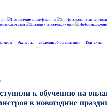
ртнеры
Эксперты
сведения об организации
Контакты
екты
More about: сведения об организации
л
иступили к обучению на онла
нстроя в новогодние праздн