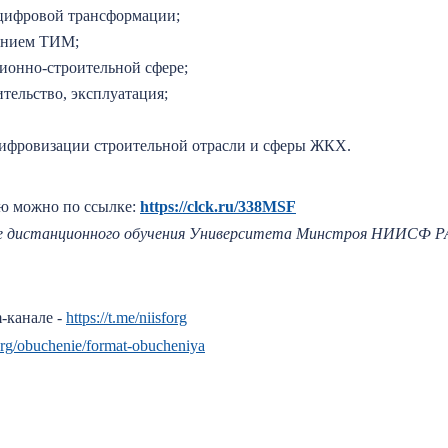
 цифровой трансформации;
ением ТИМ;
ионно-строительной сфере;
ительство, эксплуатация;
цифровизации строительной отрасли и сферы ЖКХ.
ию можно по ссылке:
https://clck.ru/338MSF
ме дистанционного обучения Университета Минстроя НИИСФ Р
-канале -
https://t.me/niisforg
f.org/obuchenie/format-obucheniya