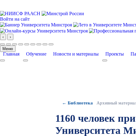
Войти на сайт
‹
›
Меню
Главная
Обучение
Новости и материалы
Проекты
Па
More about: Главная
More about: Обучение
More about: Про
← Библиотека
Архивный материа
1160 человек пр
Университета Ми