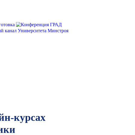
йн-курсах
ики