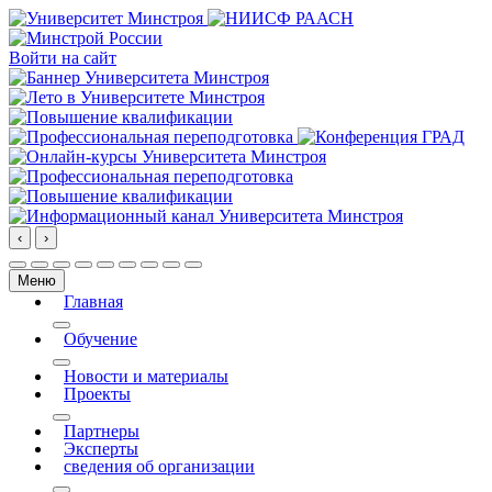
Войти на сайт
‹
›
Меню
Главная
More about: Главная
Обучение
More about: Обучение
Новости и материалы
Проекты
More about: Проекты
Партнеры
Эксперты
сведения об организации