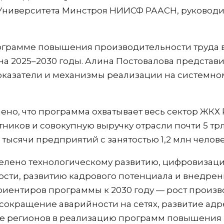
 Университета Минстроя НИИСФ РААСН, руковод
грамме повышения производительности труда 
на 2025–2030 годы. Алина Постовалова предста
казатели и механизмы реализации на системном
но, что программа охватывает весь сектор ЖКХ Р
тников и совокупную выручку отрасли почти 5 тр
тысячи предприятий с занятостью 1,2 млн челове
елено технологическому развитию, цифровизац
сти, развитию кадрового потенциала и внедре
риентиров программы к 2030 году — рост произв
 сокращение аварийности на сетях, развитие а
е регионов в реализацию программ повышения