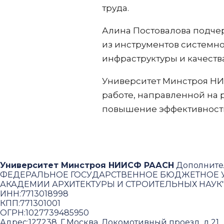
труда.
Алина Постовалова подчер
из инструментов системн
инфраструктуры и качества
Университет Минстроя НИ
работе, направленной на 
повышение эффективности
Университет Минстроя НИИСФ РААСН
Дополните
ФЕДЕРАЛЬНОЕ ГОСУДАРСТВЕННОЕ БЮДЖЕТНОЕ У
АКАДЕМИИ АРХИТЕКТУРЫ И СТРОИТЕЛЬНЫХ НАУК
ИНН:
7713018998
КПП:
771301001
ОГРН:
1027739485950
Адрес:
127238, Г.Москва, Локомотивный проезд, д.21