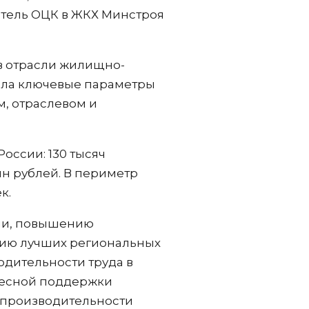
итель ОЦК в ЖКХ Минстроя
в отрасли жилищно-
вила ключевые параметры
, отраслевом и
оссии: 130 тысяч
лн рублей. В периметр
к.
ии, повышению
нию лучших региональных
одительности труда в
дресной поддержки
 производительности