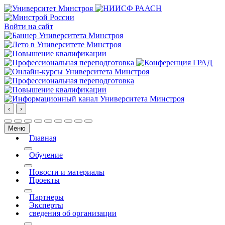
Войти на сайт
‹
›
Меню
Главная
More about: Главная
Обучение
More about: Обучение
Новости и материалы
Проекты
More about: Проекты
Партнеры
Эксперты
сведения об организации