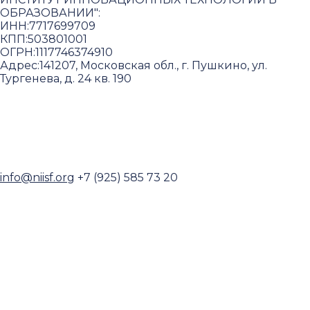
ОБРАЗОВАНИИ"
:
ИНН:
7717699709
КПП:
503801001
ОГРН:
1117746374910
Адрес:
141207, Московская обл., г. Пушкино, ул.
Тургенева, д. 24 кв. 190
Пользовательское соглашение и политика
конфиденциальности
© 2018-2025. A.POST. Все права защищены
законодательством РФ
info@niisf.org
+7 (925) 585 73 20