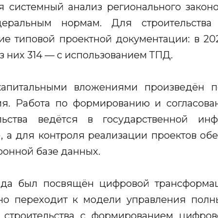
я системный анализ регионального законо
деральным нормам. Для строительства
е типовой проектной документации: в 202
з них 314 — с использованием ТПД.
капитальными вложениями произведён п
ия. Работа по формированию и согласова
ельства ведётся в государственной ин
 а для контроля реализации проектов об
ронной базе данных.
ада был посвящён цифровой трансформац
ьно переходит к модели управления пол
о строительства с формированием цифрово