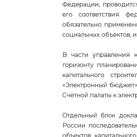
Федерации, проводитс
его соответствия фе
обязательно применени
социальных объектов, и
В части управления 
горизонту планирован
капитального строит
«Электронный бюджет»,
Счётной палаты к элект
Отдельный блок докл
России последовател
объектов капитальног