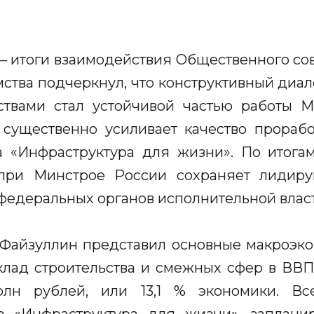
 итоги взаимодействия Общественного со
омства подчеркнул, что конструктивный ди
твами стал устойчивой частью работы Ми
 существенно усиливает качество прораб
а «Инфраструктура для жизни». По итогам
при Минстрое России сохраняет лиди
федеральных органов исполнительной власт
 Файзуллин представил основные макроэко
клад строительства и смежных сфер в ВВП
рлн рублей, или 13,1 % экономики. Вс