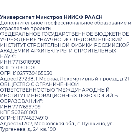
Университет Минстроя НИИСФ РААСН
Дополнительное профессиональное образование и
отраслевые проекты
ФЕДЕРАЛЬНОЕ ГОСУДАРСТВЕННОЕ БЮДЖЕТНОЕ
УЧРЕЖДЕНИЕ "НАУЧНО-ИССЛЕДОВАТЕЛЬСКИЙ
ИНСТИТУТ СТРОИТЕЛЬНОЙ ФИЗИКИ РОССИЙСКОЙ
АКАДЕМИИ АРХИТЕКТУРЫ И СТРОИТЕЛЬНЫХ
НАУК"
:
ИНН:
7713018998
КПП:
771301001
ОГРН:
1027739485950
Адрес:
127238, Г.Москва, Локомотивный проезд, д.21
ОБЩЕСТВО С ОГРАНИЧЕННОЙ
ОТВЕТСТВЕННОСТЬЮ "МЕЖДУНАРОДНЫЙ
ИНСТИТУТ ИННОВАЦИОННЫХ ТЕХНОЛОГИЙ В
ОБРАЗОВАНИИ"
:
ИНН:
7717699709
КПП:
503801001
ОГРН:
1117746374910
Адрес:
141207, Московская обл., г. Пушкино, ул.
Тургенева, д. 24 кв. 190