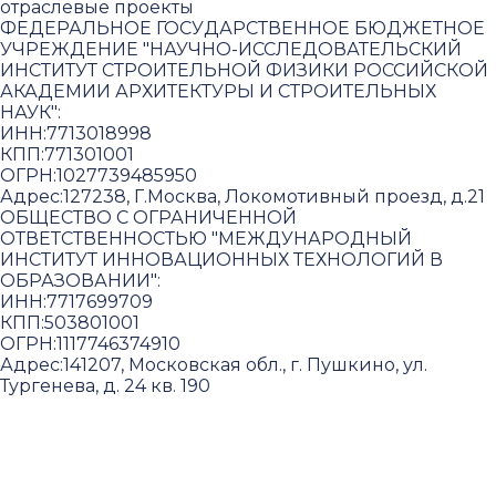
отраслевые проекты
ФЕДЕРАЛЬНОЕ ГОСУДАРСТВЕННОЕ БЮДЖЕТНОЕ
УЧРЕЖДЕНИЕ "НАУЧНО-ИССЛЕДОВАТЕЛЬСКИЙ
ИНСТИТУТ СТРОИТЕЛЬНОЙ ФИЗИКИ РОССИЙСКОЙ
АКАДЕМИИ АРХИТЕКТУРЫ И СТРОИТЕЛЬНЫХ
НАУК"
:
ИНН:
7713018998
КПП:
771301001
ОГРН:
1027739485950
Адрес:
127238, Г.Москва, Локомотивный проезд, д.21
ОБЩЕСТВО С ОГРАНИЧЕННОЙ
ОТВЕТСТВЕННОСТЬЮ "МЕЖДУНАРОДНЫЙ
ИНСТИТУТ ИННОВАЦИОННЫХ ТЕХНОЛОГИЙ В
ОБРАЗОВАНИИ"
:
ИНН:
7717699709
КПП:
503801001
ОГРН:
1117746374910
Адрес:
141207, Московская обл., г. Пушкино, ул.
Тургенева, д. 24 кв. 190
Пользовательское соглашение и политика
конфиденциальности
© 2018-2025. A.POST. Все права защищены