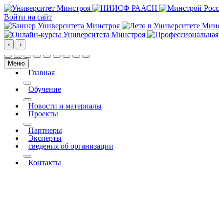
Войти на сайт
‹
›
Меню
Главная
More about: Главная
Обучение
More about: Обучение
Новости и материалы
Проекты
More about: Проекты
Партнеры
Эксперты
сведения об организации
More about: сведения об организации
Контакты