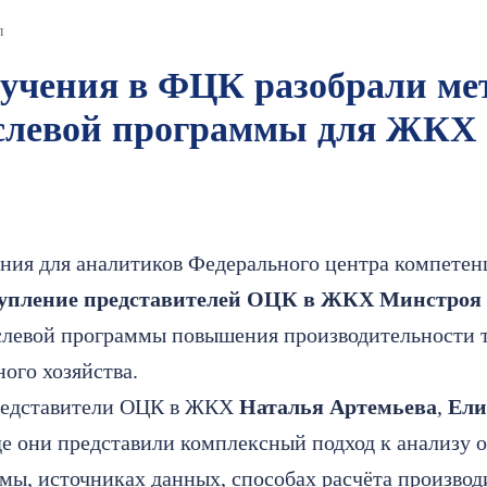
л
бучения в ФЦК разобрали ме
аслевой программы для ЖКХ
ения для аналитиков Федерального центра компете
упление представителей ОЦК в ЖКХ Минстро
слевой программы повышения производительности т
го хозяйства.
редставители ОЦК в ЖКХ
Наталья Артемьева
,
Ели
де они представили комплексный подход к анализу 
ы, источниках данных, способах расчёта производ