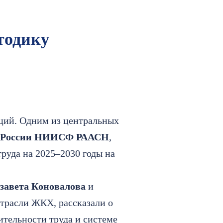
тодику
нций. Одним из центральных
я России НИИСФ РААСН
,
руда на 2025–2030 годы на
завета Коновалов
а
и
отрасли ЖКХ, рассказали о
ительности труда и системе