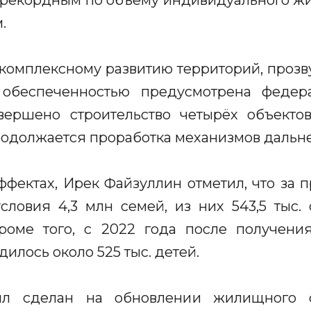
л рекордным по объёму индивидуального ж
.
комплексному развитию территорий, прозву
обеспеченностью предусмотрена федер
ершено строительство четырёх объекто
родолжается проработка механизмов дальн
ффектах, Ирек Файзуллин отметил, что за
ловия 4,3 млн семей, из них 543,5 тыс. 
роме того, с 2022 года после получени
илось около 525 тыс. детей.
ыл сделан на обновлении жилищного 