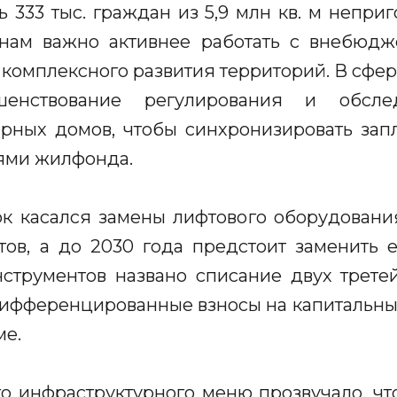
 333 тыс. граждан из 5,9 млн кв. м непри
онам важно активнее работать с внебюд
 комплексного развития территорий. В сфер
шенствование регулирования и обслед
ирных домов, чтобы синхронизировать зап
ями жилфонда.
 касался замены лифтового оборудования
фтов, а до 2030 года предстоит заменить е
нструментов названо списание двух трете
дифференцированные взносы на капитальны
ме.
го инфраструктурного меню прозвучало, чт