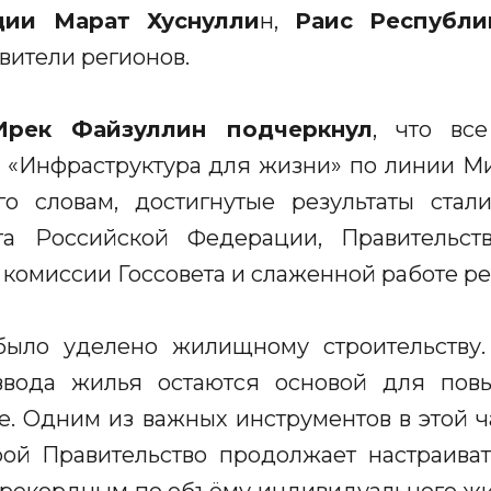
ции Марат Хуснулли
н,
Раис Республи
вители регионов.
Ирек Файзуллин подчеркнул
, что вс
 «Инфраструктура для жизни» по линии М
о словам, достигнутые результаты ста
а Российской Федерации, Правительств
 комиссии Госсовета и слаженной работе р
ыло уделено жилищному строительству.
ввода жилья остаются основой для пов
не. Одним из важных инструментов в этой ч
рой Правительство продолжает настраива