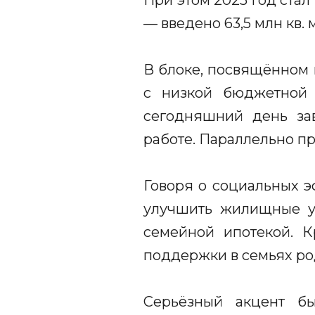
При этом 2025 год ста
— введено 63,5 млн кв. м
В блоке, посвящённом 
с низкой бюджетной 
сегодняшний день зав
работе. Параллельно п
Говоря о социальных э
улучшить жилищные ус
семейной ипотекой. К
поддержки в семьях род
Серьёзный акцент б