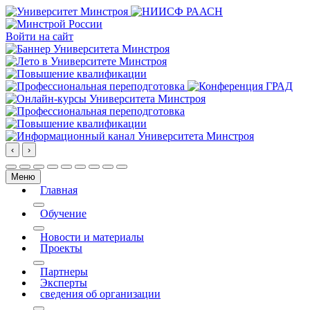
Войти на сайт
‹
›
Меню
Главная
More about: Главная
Обучение
More about: Обучение
Новости и материалы
Проекты
More about: Проекты
Партнеры
Эксперты
сведения об организации