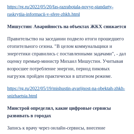
https://rg.ru/2022/05/20/fas-razrabotala-novye-standarty-
raskrytiia-informacii-v-sfere-zhkh.html
Мишустин: Аварийность на объектах ЖКХ снижается
Правительство на заседании подвело итоги прошедшего
отопительного сезона. "В целом коммунальщики и
энергетики справились с поставленными задачами", - дал
оценку премьер-министр Михаил Мишустин. Учитывая
возросшее потребление энергии, период пиковых
нагрузок пройден практически в штатном режиме.
https://rg.ru/2022/05/19/mishustin-avarijnost-na-obektah-zhkh-
snizhaetsia.html
Минстрой определил, какие цифровые сервисы
развивать в городах
Запись к врачу через онлайн-сервисы, внесение