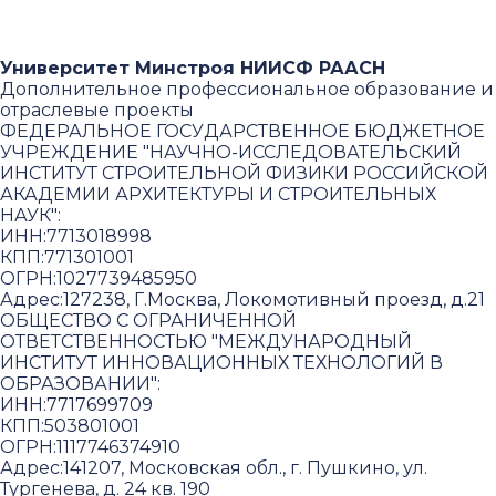
Университет Минстроя НИИСФ РААСН
Дополнительное профессиональное образование и
отраслевые проекты
ФЕДЕРАЛЬНОЕ ГОСУДАРСТВЕННОЕ БЮДЖЕТНОЕ
УЧРЕЖДЕНИЕ "НАУЧНО-ИССЛЕДОВАТЕЛЬСКИЙ
ИНСТИТУТ СТРОИТЕЛЬНОЙ ФИЗИКИ РОССИЙСКОЙ
АКАДЕМИИ АРХИТЕКТУРЫ И СТРОИТЕЛЬНЫХ
НАУК"
:
ИНН:
7713018998
КПП:
771301001
ОГРН:
1027739485950
Адрес:
127238, Г.Москва, Локомотивный проезд, д.21
ОБЩЕСТВО С ОГРАНИЧЕННОЙ
ОТВЕТСТВЕННОСТЬЮ "МЕЖДУНАРОДНЫЙ
ИНСТИТУТ ИННОВАЦИОННЫХ ТЕХНОЛОГИЙ В
ОБРАЗОВАНИИ"
:
ИНН:
7717699709
КПП:
503801001
ОГРН:
1117746374910
Адрес:
141207, Московская обл., г. Пушкино, ул.
Тургенева, д. 24 кв. 190