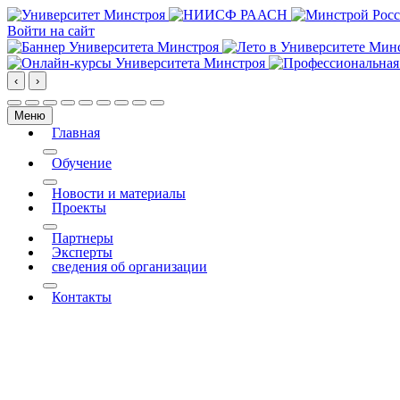
Войти на сайт
‹
›
Меню
Главная
More about: Главная
Обучение
More about: Обучение
Новости и материалы
Проекты
More about: Проекты
Партнеры
Эксперты
сведения об организации
More about: сведения об организации
Контакты