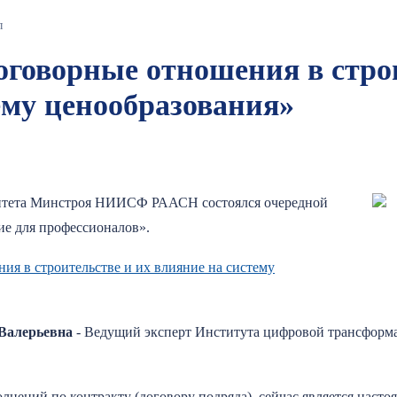
л
оговорные отношения в стро
ему ценообразования»
рситета Минстроя НИИСФ РААСН состоялся очередной
ие для профессионалов».
ия в строительстве и их влияние на систему
Валерьевна
- Ведущий эксперт Института цифровой трансформ
ений по контракту (договору подряда), сейчас является насто