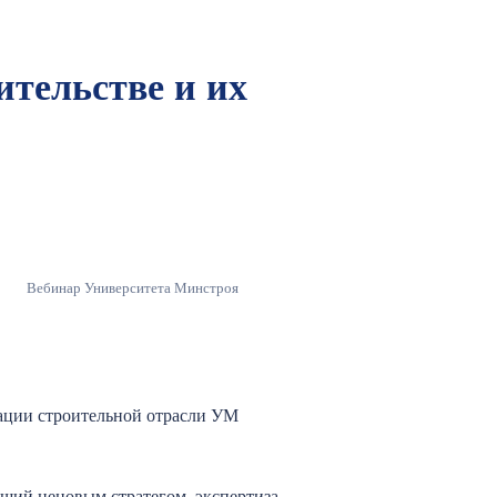
ительстве и их
Вебинар Университета Минстроя
ации строительной отрасли УМ
ящий ценовым стратегом, экспертиза