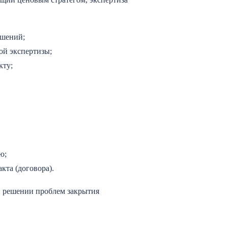
ашений;
ой экспертизы;
кту;
ю;
кта (договора).
и решении проблем закрытия