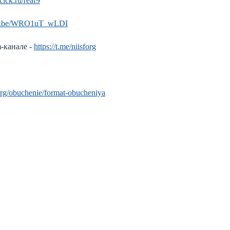
/clck.ru/reaf9
utu.be/WRO1uT_wLDI
-канале -
https://t.me/niisforg
f.org/obuchenie/format-obucheniya