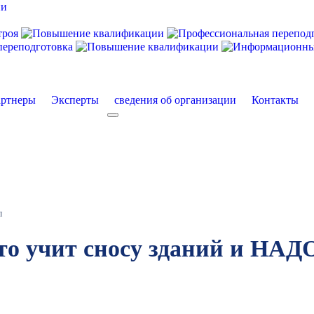
ртнеры
Эксперты
сведения об организации
Контакты
екты
More about: сведения об организации
л
то учит сносу зданий и НАД