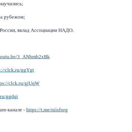
 научились;
за рубежом;
в России, вклад Ассоциации НАДО.
/youtu.be/3_ANhmh2xBk
s://clck.ru/ggYgt
tps://clck.ru/gjUqW
.ru/ggdqi
ram-канале -
https://t.me/niisforg