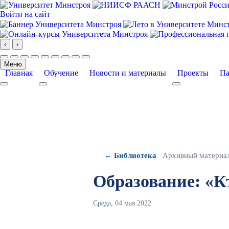
Войти на сайт
‹
›
Меню
Главная
Обучение
Новости и материалы
Проекты
Па
More about: Главная
More about: Обучение
More about: Про
← Библиотека
Архивный материа
Образование: «К
Среда, 04 мая 2022