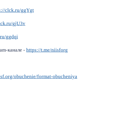
s://clck.ru/ggYgt
clck.ru/gjU3v
.ru/ggdqi
ram-канале -
https://t.me/niisforg
iisf.org/obuchenie/format-obucheniya