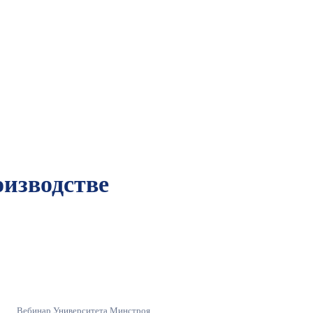
оизводстве
Вебинар Университета Минстроя