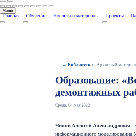
Меню
Главная
Обучение
Новости и материалы
Проекты
Па
More about: Главная
More about: Обучение
More about: Про
← Библиотека
Архивный материа
Образование: «В
демонтажных ра
Среда, 04 мая 2022
Чиков Алексей Александрович
- 
информационного моделирования 