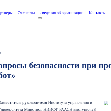
ртнеры
Эксперты
сведения об организации
Контакты
екты
More about: сведения об организации
л
опросы безопасности при пр
бот»
Заместитель руководителя Института управления и
Университета Минстроя НИИСФ РААСН выступил 28