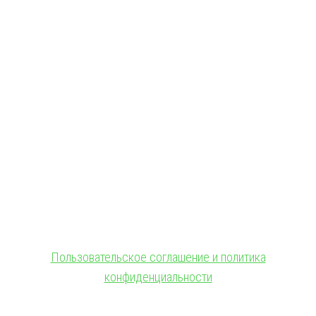
ОГРН:
1027739485950
Адрес:
127238, Г.Москва, Локомотивный проезд, д.21
ОБЩЕСТВО С ОГРАНИЧЕННОЙ ОТВЕТСТВЕННОСТЬЮ
"МЕЖДУНАРОДНЫЙ ИНСТИТУТ ИННОВАЦИОННЫХ
ТЕХНОЛОГИЙ В ОБРАЗОВАНИИ"
:
ИНН:
7717699709
КПП:
503801001
ОГРН:
1117746374910
Адрес:
141207, Московская обл., г. Пушкино, ул. Тургенева, д.
24 кв. 190
Пользовательское соглашение и политика
конфиденциальности
© 2018-2025. A.POST. Все права защищены