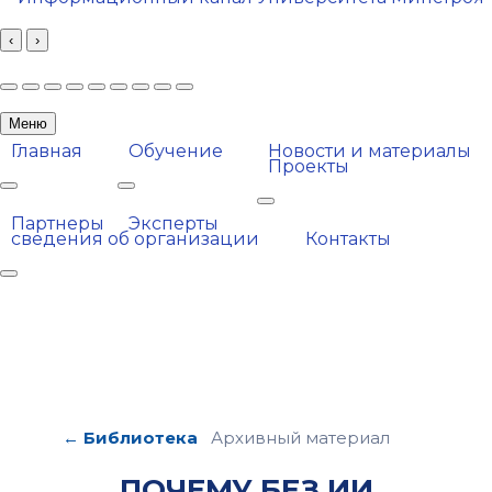
‹
›
Меню
Главная
Обучение
Новости и материалы
Проекты
More about: Главная
More about: Обучение
More about: Проекты
Партнеры
Эксперты
сведения об организации
Контакты
More about: сведения об организации
← Библиотека
Архивный материал
ПОЧЕМУ БЕЗ ИИ