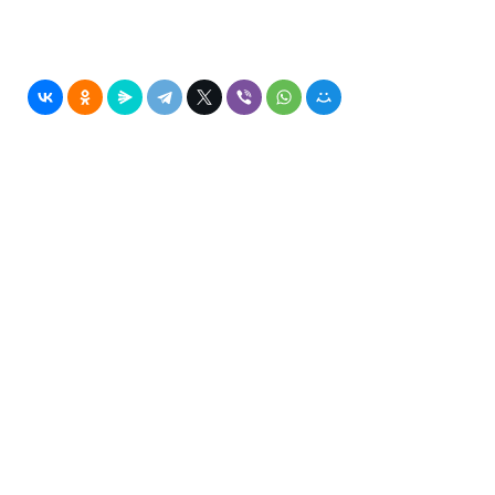
Университет Минстроя НИИСФ РААСН
Дополнительное
профессиональное образование и отраслевые проекты
ФЕДЕРАЛЬНОЕ ГОСУДАРСТВЕННОЕ БЮДЖЕТНОЕ
УЧРЕЖДЕНИЕ "НАУЧНО-ИССЛЕДОВАТЕЛЬСКИЙ ИНСТИТУТ
СТРОИТЕЛЬНОЙ ФИЗИКИ РОССИЙСКОЙ АКАДЕМИИ
АРХИТЕКТУРЫ И СТРОИТЕЛЬНЫХ НАУК"
:
ИНН:
7713018998
КПП:
771301001