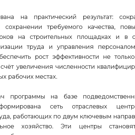
вана на практический результат: со
и сохранении требуемого качества, пов
токов на строительных площадках и в о
низации труда и управления персоналом
обеспечить рост эффективности не только
 счёт увеличения численности квалифици
х рабочих местах.
ач программы на базе подведомствен
ормирована сеть отраслевых цент
уда, работающих по двум ключевым направ
ьное хозяйство. Эти центры становя