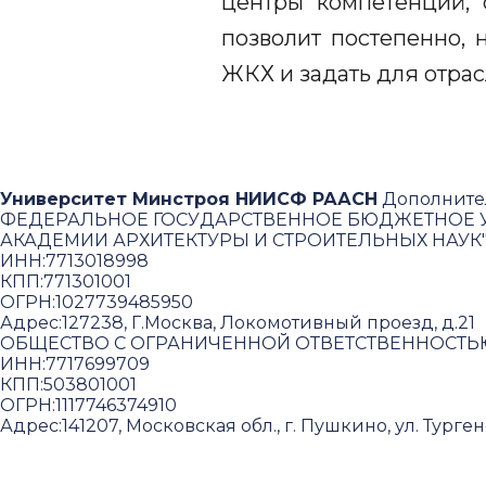
центры компетенций, 
позволит постепенно, 
ЖКХ и задать для отрас
Университет Минстроя НИИСФ РААСН
Дополните
ФЕДЕРАЛЬНОЕ ГОСУДАРСТВЕННОЕ БЮДЖЕТНОЕ У
АКАДЕМИИ АРХИТЕКТУРЫ И СТРОИТЕЛЬНЫХ НАУК
ИНН:
7713018998
КПП:
771301001
ОГРН:
1027739485950
Адрес:
127238, Г.Москва, Локомотивный проезд, д.21
ОБЩЕСТВО С ОГРАНИЧЕННОЙ ОТВЕТСТВЕННОСТЬ
ИНН:
7717699709
КПП:
503801001
ОГРН:
1117746374910
Адрес:
141207, Московская обл., г. Пушкино, ул. Тургене
Польз