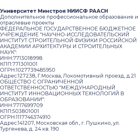
Университет Минстроя НИИСФ РААСН
Дополнительное профессиональное образование и
отраслевые проекты
ФЕДЕРАЛЬНОЕ ГОСУДАРСТВЕННОЕ БЮДЖЕТНОЕ
УЧРЕЖДЕНИЕ "НАУЧНО-ИССЛЕДОВАТЕЛЬСКИЙ
ИНСТИТУТ СТРОИТЕЛЬНОЙ ФИЗИКИ РОССИЙСКОЙ
АКАДЕМИИ АРХИТЕКТУРЫ И СТРОИТЕЛЬНЫХ
НАУК"
:
ИНН:
7713018998
КПП:
771301001
ОГРН:
1027739485950
Адрес:
127238, Г.Москва, Локомотивный проезд, д.21
ОБЩЕСТВО С ОГРАНИЧЕННОЙ
ОТВЕТСТВЕННОСТЬЮ "МЕЖДУНАРОДНЫЙ
ИНСТИТУТ ИННОВАЦИОННЫХ ТЕХНОЛОГИЙ В
ОБРАЗОВАНИИ"
:
ИНН:
7717699709
КПП:
503801001
ОГРН:
1117746374910
Адрес:
141207, Московская обл., г. Пушкино, ул.
Тургенева, д. 24 кв. 190