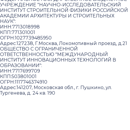
УЧРЕЖДЕНИЕ "НАУЧНО-ИССЛЕДОВАТЕЛЬСКИЙ
ИНСТИТУТ СТРОИТЕЛЬНОЙ ФИЗИКИ РОССИЙСКОЙ
АКАДЕМИИ АРХИТЕКТУРЫ И СТРОИТЕЛЬНЫХ
НАУК"
:
ИНН:
7713018998
КПП:
771301001
ОГРН:
1027739485950
Адрес:
127238, Г.Москва, Локомотивный проезд, д.21
ОБЩЕСТВО С ОГРАНИЧЕННОЙ
ОТВЕТСТВЕННОСТЬЮ "МЕЖДУНАРОДНЫЙ
ИНСТИТУТ ИННОВАЦИОННЫХ ТЕХНОЛОГИЙ В
ОБРАЗОВАНИИ"
:
ИНН:
7717699709
КПП:
503801001
ОГРН:
1117746374910
Адрес:
141207, Московская обл., г. Пушкино, ул.
Тургенева, д. 24 кв. 190
Пользовательское соглашение и политика
конфиденциальности
© 2018-2025. A.POST. Все права защищены
законодательством РФ