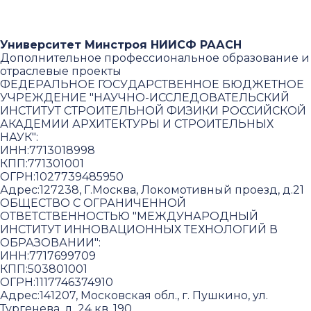
Университет Минстроя НИИСФ РААСН
Дополнительное профессиональное образование и
отраслевые проекты
ФЕДЕРАЛЬНОЕ ГОСУДАРСТВЕННОЕ БЮДЖЕТНОЕ
УЧРЕЖДЕНИЕ "НАУЧНО-ИССЛЕДОВАТЕЛЬСКИЙ
ИНСТИТУТ СТРОИТЕЛЬНОЙ ФИЗИКИ РОССИЙСКОЙ
АКАДЕМИИ АРХИТЕКТУРЫ И СТРОИТЕЛЬНЫХ
НАУК"
:
ИНН:
7713018998
КПП:
771301001
ОГРН:
1027739485950
Адрес:
127238, Г.Москва, Локомотивный проезд, д.21
ОБЩЕСТВО С ОГРАНИЧЕННОЙ
ОТВЕТСТВЕННОСТЬЮ "МЕЖДУНАРОДНЫЙ
ИНСТИТУТ ИННОВАЦИОННЫХ ТЕХНОЛОГИЙ В
ОБРАЗОВАНИИ"
:
ИНН:
7717699709
КПП:
503801001
ОГРН:
1117746374910
Адрес:
141207, Московская обл., г. Пушкино, ул.
Тургенева, д. 24 кв. 190