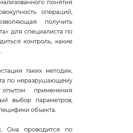
рмализованного понятия
вокупность операций,
озволяющая получить
та» для специалиста по
диться контроль, какие
.
естации таких методик.
ста по неразрушающему
 опытом применения
ный выбор параметров,
специфики объекта.
к. Она проводится по