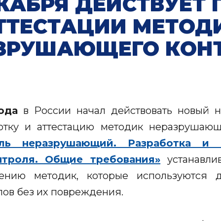
ЕКАБРЯ ДЕЙСТВУЕТ 
ТТЕСТАЦИИ МЕТОД
ЗРУШАЮЩЕГО КОН
ода
в России начал действовать новый н
отку и аттестацию методик неразрушающ
оль неразрушающий. Разработка и 
троля. Общие требования»
устанавли
ению методик, которые используются 
лов без их повреждения.