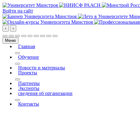
Войти на сайт
‹
›
Меню
Главная
More about: Главная
Обучение
More about: Обучение
Новости и материалы
Проекты
More about: Проекты
Партнеры
Эксперты
сведения об организации
More about: сведения об организации
Контакты