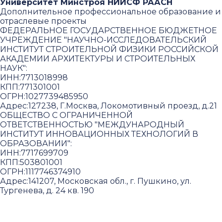
Университет Минстроя НИИСФ РААСН
Дополнительное профессиональное образование и
отраслевые проекты
ФЕДЕРАЛЬНОЕ ГОСУДАРСТВЕННОЕ БЮДЖЕТНОЕ
УЧРЕЖДЕНИЕ "НАУЧНО-ИССЛЕДОВАТЕЛЬСКИЙ
ИНСТИТУТ СТРОИТЕЛЬНОЙ ФИЗИКИ РОССИЙСКОЙ
АКАДЕМИИ АРХИТЕКТУРЫ И СТРОИТЕЛЬНЫХ
НАУК"
:
ИНН:
7713018998
КПП:
771301001
ОГРН:
1027739485950
Адрес:
127238, Г.Москва, Локомотивный проезд, д.21
ОБЩЕСТВО С ОГРАНИЧЕННОЙ
ОТВЕТСТВЕННОСТЬЮ "МЕЖДУНАРОДНЫЙ
ИНСТИТУТ ИННОВАЦИОННЫХ ТЕХНОЛОГИЙ В
ОБРАЗОВАНИИ"
:
ИНН:
7717699709
КПП:
503801001
ОГРН:
1117746374910
Адрес:
141207, Московская обл., г. Пушкино, ул.
Тургенева, д. 24 кв. 190
Пользовательское соглашение и политика
конфиденциальности