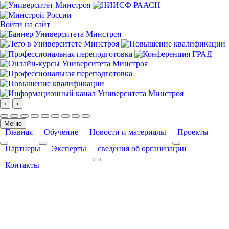
Войти на сайт
‹
›
Меню
Главная
Обучение
Новости и материалы
Проекты
More about: Главная
More about: Обучение
More about: Про
Партнеры
Эксперты
сведения об организации
More about: сведения об организации
Контакты