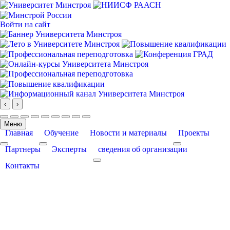
Войти на сайт
‹
›
Меню
Главная
Обучение
Новости и материалы
Проекты
More about: Главная
More about: Обучение
More about: Про
Партнеры
Эксперты
сведения об организации
More about: сведения об организации
Контакты