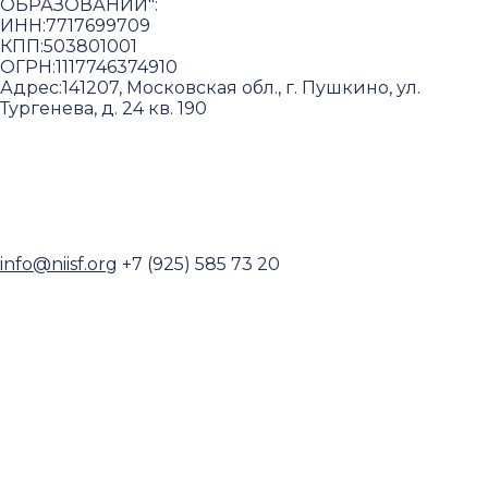
ОБРАЗОВАНИИ"
:
ИНН:
7717699709
КПП:
503801001
ОГРН:
1117746374910
Адрес:
141207, Московская обл., г. Пушкино, ул.
Тургенева, д. 24 кв. 190
Пользовательское соглашение и политика
конфиденциальности
© 2018-2025. A.POST. Все права защищены
законодательством РФ
info@niisf.org
+7 (925) 585 73 20